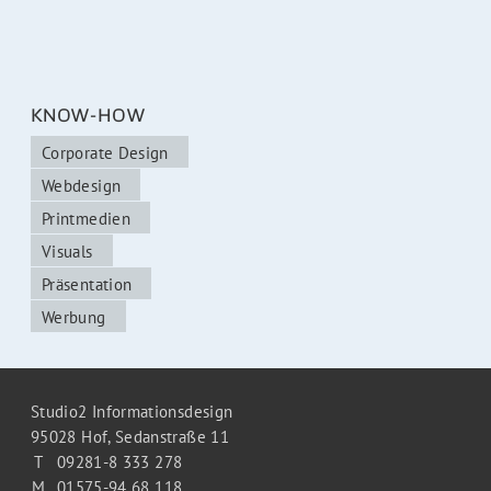
KNOW-HOW
Corporate Design
Webdesign
Printmedien
Visuals
Präsentation
Werbung
Studio2 Informationsdesign
95028 Hof,
Sedanstraße 11
T
09281-8 333 278
M
01575-94 68 118