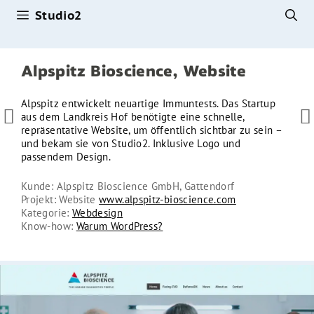
Studio2
Zum
Inhalt
springen
Alpspitz Bioscience, Website
Alpspitz entwickelt neuartige Immuntests. Das Startup


aus dem Landkreis Hof benötigte eine schnelle,
repräsentative Website, um öffentlich sichtbar zu sein –
und bekam sie von Studio2. Inklusive Logo und
passendem Design.
Kunde: Alpspitz Bioscience GmbH, Gattendorf
Projekt: Website
www.alpspitz-bioscience.com
Kategorie:
Webdesign
Know-how:
Warum WordPress?