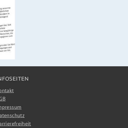
NFOSEITEN
ontakt
GB
mpressum
atenschutz
arrierefreiheit