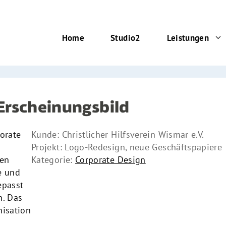
Home
Studio2
Leistungen
Erscheinungsbild
orate
Kunde: Christlicher Hilfsverein Wismar e.V.
Projekt: Logo-Redesign, neue Geschäftspapiere
ren
Kategorie:
Corporate Design
e und
epasst
n. Das
i­sation