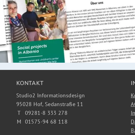
KONTAKT
I
Studio2 Informationsdesign
K
95028 Hof,
Sedanstraße 11
A
T
09281-8 333 278
I
M
01575-94 68 118
D
B