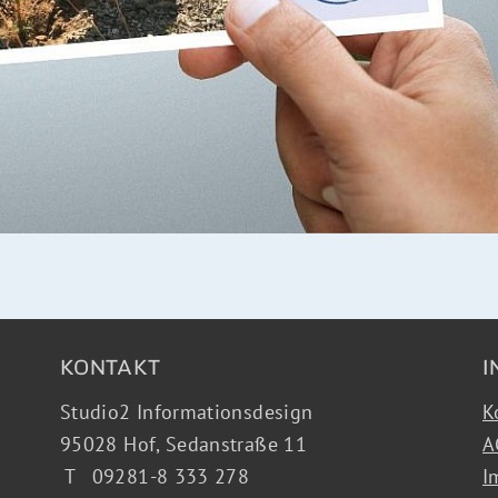
KONTAKT
I
Studio2 Informationsdesign
K
95028 Hof,
Sedanstraße 11
A
T
09281-8 333 278
I