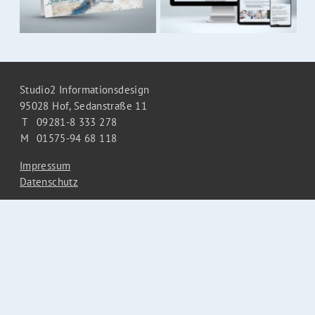
Studio2 Informationsdesign
95028 Hof,
Sedanstraße 11
T
09281-8 333 278
M
01575-94 68 118
Impressum
Datenschutz
Mail ins Studio
Studio2 bei facebook