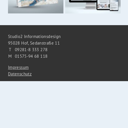
Studio2 Informationsdesign
95028 Hof,
Sedanstraße 11
T
09281-8 333 278
M
01575-94 68 118
Impressum
Datenschutz
Mail ins Studio
Studio2 bei facebook