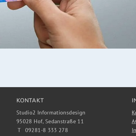
KONTAKT
I
Studio2 Informationsdesign
K
95028 Hof,
Sedanstraße 11
A
T
09281-8 333 278
I