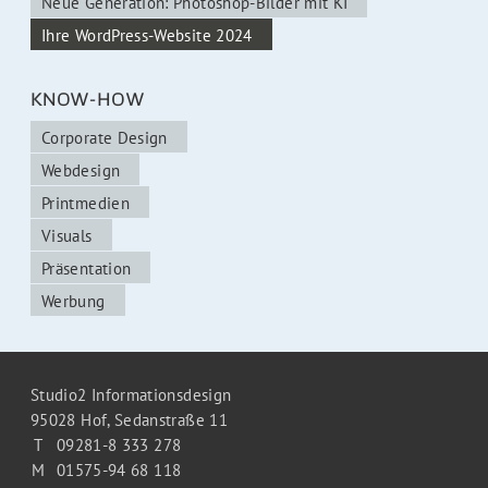
Neue Generation: Photoshop-Bilder mit KI
Ihre WordPress-Website 2024
KNOW-HOW
Corporate Design
Webdesign
Printmedien
Visuals
Präsentation
Werbung
Studio2 Informationsdesign
95028 Hof,
Sedanstraße 11
T
09281-8 333 278
M
01575-94 68 118